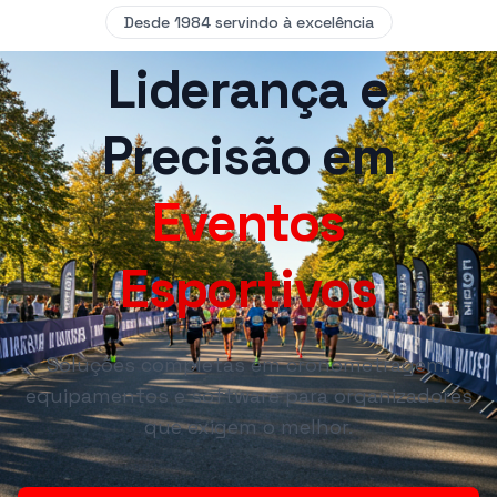
Desde 1984 servindo à excelência
Liderança e
Precisão em
Eventos
Esportivos
Soluções completas em cronometragem,
equipamentos e software para organizadores
que exigem o melhor.